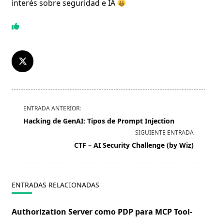
interés sobre seguridad e IA
<span
ENTRADA ANTERIOR:
class="nav-
Hacking de GenAI: Tipos de Prompt Injection
subtitle
SIGUIENTE ENTRADA
screen-
CTF – AI Security Challenge (by Wiz)
reader-
text">Página</span>
ENTRADAS RELACIONADAS
Authorization Server como PDP para MCP Tool-