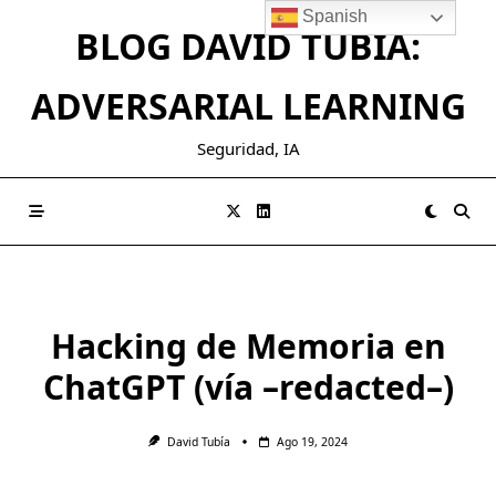
Saltar
Spanish
BLOG DAVID TUBIA:
al
contenido
ADVERSARIAL LEARNING
Seguridad, IA
Hacking de Memoria en
ChatGPT (vía –redacted–)
David Tubía
Ago 19, 2024