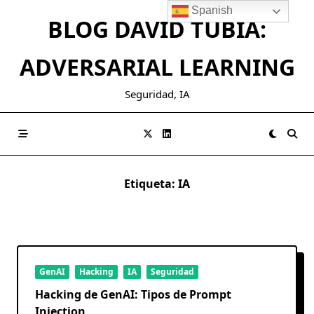
Saltar
Spanish
BLOG DAVID TUBIA:
al
contenido
ADVERSARIAL LEARNING
Seguridad, IA
Etiqueta:
IA
GenAI
Hacking
IA
Seguridad
Hacking de GenAI: Tipos de Prompt
Injection