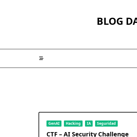
Saltar
al
BLOG DA
contenido
GenAI
Hacking
IA
Seguridad
CTF – AI Security Challenge